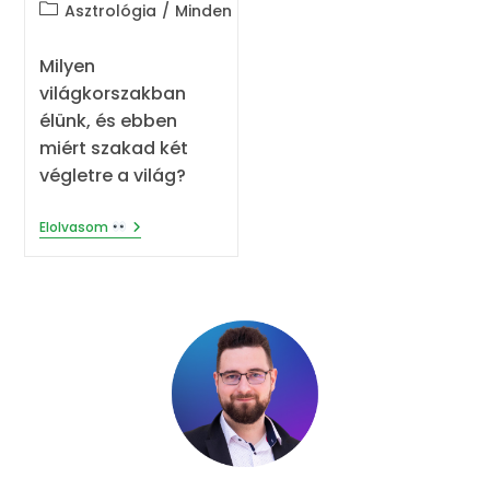
Post
Asztrológia
/
Minden
category:
Milyen
világkorszakban
élünk, és ebben
miért szakad két
végletre a világ?
Miért
Elolvasom
Szakad
Két
Végletre
A
Világ? –
Asztrológia