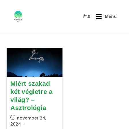
Skip
to
0
Menü
content
Miért szakad
két végletre a
világ? –
Asztrológia
Post
november 24,
published:
2024