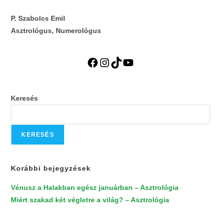
P. Szabolcs Emil
Asztrológus, Numerológus
Facebook
Instagram
TikTok
YouTube
Keresés
KERESÉS
Korábbi bejegyzések
Vénusz a Halakban egész januárban – Asztrológia
Miért szakad két végletre a világ? – Asztrológia