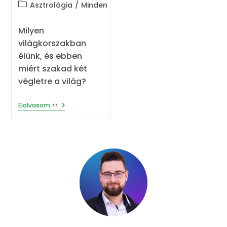
Post
Asztrológia
/
Minden
category:
Milyen
világkorszakban
élünk, és ebben
miért szakad két
végletre a világ?
Miért
Elolvasom
Szakad
Két
Végletre
A
Világ? –
Asztrológia