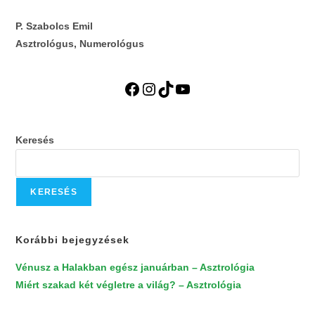
P. Szabolcs Emil
Asztrológus, Numerológus
Facebook
Instagram
TikTok
YouTube
Keresés
KERESÉS
Korábbi bejegyzések
Vénusz a Halakban egész januárban – Asztrológia
Miért szakad két végletre a világ? – Asztrológia