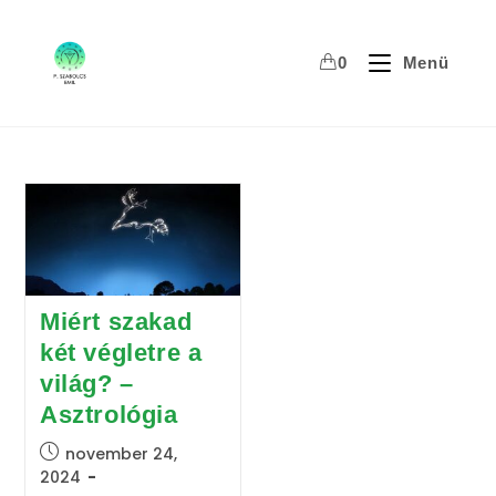
Skip
to
0
Menü
content
Miért szakad
két végletre a
világ? –
Asztrológia
Post
november 24,
published:
2024