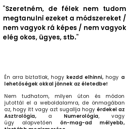
"Szeretném, de félek nem tudom
megtanulni ezeket a módszereket /
nem vagyok rá képes / nem vagyok
elég okos, ügyes, stb."
Én arra biztatlak, hogy
kezdd elhinni
,
hogy
a
lehetőségek okkal jönnek az életedbe
!
Nem tudhatom, milyen úton és módon
jutottál el a weboldalamra, de önmagában
az, hogy itt vagy azt sugallja hogy
érdekel az
Asztrológia
,
a
Numerológia
, vagy
úgy
alapvetően
ön-mag-ad mélyebb,