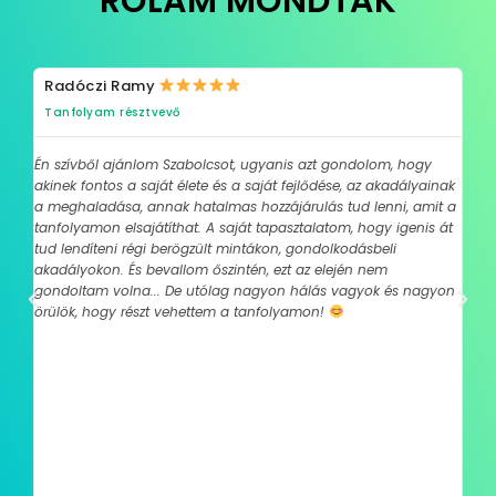
RÓLAM MONDTÁK
Radóczi Ramy
K
Tanfolyam résztvevő
T
k,
Én szívből ajánlom Szabolcsot, ugyanis azt gondolom, hogy
Els
akinek fontos a saját élete és a saját fejlődése, az akadályainak
lát
ül
a meghaladása, annak hatalmas hozzájárulás tud lenni, amit a
pro
l
tanfolyamon elsajátíthat. A saját tapasztalatom, hogy igenis át
nag
tud lendíteni régi berögzült mintákon, gondolkodásbeli
tud
akadályokon. És bevallom őszintén, ezt az elején nem
leh
gondoltam volna... De utólag nagyon hálás vagyok és nagyon
vág
örülök, hogy részt vehettem a tanfolyamon!
min
ogy
ta
r
nd-
egy