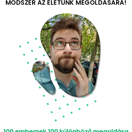
MÓDSZER AZ ÉLETÜNK MEGOLDÁSÁRA!
100
embernek
100
különböző megoldása