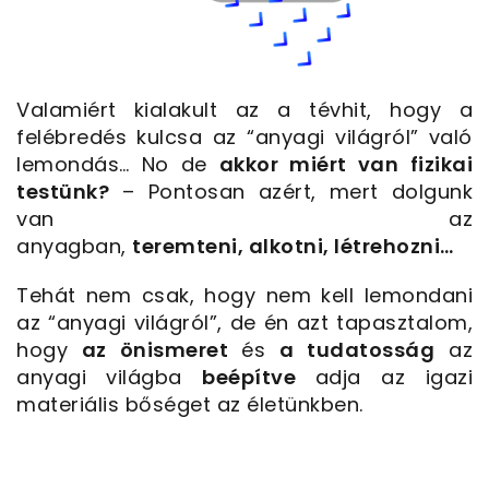
Valamiért kialakult az a tévhit, hogy a
felébredés kulcsa az “anyagi világról” való
lemondás… No
de
akkor miért van fizikai
testünk?
– Pontosan azért, mert dolgunk
van az
anyagban,
teremteni
,
alkotni
,
létrehozni
…
Tehát nem csak, hogy nem kell lemondani
az “anyagi világról”, de én azt tapasztalom,
hogy
az önismeret
és
a tudatosság
az
anyagi világba
beépítve
adja az igazi
materiális bőséget az életünkben.