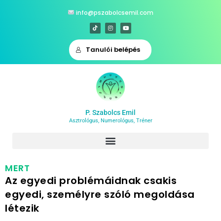
︎ info@pszabolcsemil.com
Tanulói belépés
P. Szabolcs Emil
Asztrológus, Numerológus, Tréner
MERT
Az egyedi problémáidnak csakis
egyedi, személyre szóló megoldása
létezik