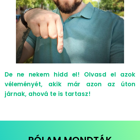
De ne nekem hidd el!
Olvasd el azok
véleményét
, akik már azon az úton
járnak, ahová te is tartasz!