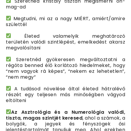
Szeretnéd kristály tisztán megismerni
ön-
mag-ad
Megtudni, mi az
a nagy MIÉRT
, amiért/amire
születtél
Életed valamelyik meghatározó
területén
valódi szintlépést
, emelkedést akarsz
megvalósítani
Szeretnéd
gyökeresen megváltoztatni
a
régóta benned élő
korlátozó hiedelmeket
, hogy
“nem vagyok rá képes”, “nekem ez lehetetlen”,
“nem megy”
A tudásod növelése által
életed hátralévő
részét egy teljesen más minőségben
vágyod
eltölteni
Az Asztrológia és a Numerológia valódi,
tiszta, magas szintjét keresed
, ahol a számok, a
bolygók, a jegyek és fényszögek ősi
jelentéstartalmát tanuljuk meg. Ahol ezekben