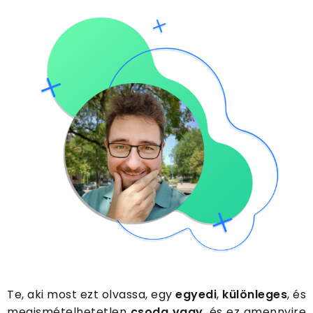
Te, aki most ezt olvassa, egy
egyedi
,
különleges
, és
megismételhetetlen
csoda
vagy
, és ez amennyire