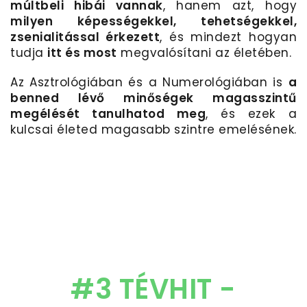
múltbeli hibái vannak
,
hanem azt
, hogy
milyen képességekkel
,
tehetségekkel
,
zsenialitással
érkezett
, és mindezt hogyan
tudja
itt és most
megvalósítani
az életében.
Az
Asztrológiában
és a
Numerológiában
is
a
benned lévő minőségek magasszintű
megélését tanulhatod meg
, és ezek a
kulcsai életed magasabb szintre emelésének.
#3 TÉVHIT -