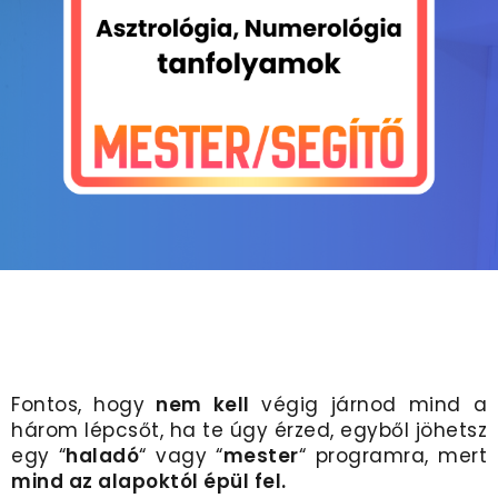
Fontos, hogy
nem kell
végig járnod mind a
három lépcsőt, ha te úgy érzed, egyből jöhetsz
egy
“
haladó
“
vagy
“
mester
“
programra, mert
mind az alapoktól épül fel.