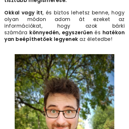
tisztább megismerése
.
Okkal vagy itt
, és biztos lehetsz benne, hogy
olyan módon adom át ezeket az
információkat, hogy azok bárki
számára
könnyedén
,
egyszerűen
és
hatékon
yan beépíthetőek legyenek
az életedbe!