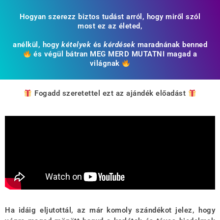
Hogyan szerezz biztos tudást arról, hogy miről szól
most ez az életed,
anélkül, hogy
kételyek
és
kérdések
maradnának benned
​ és végül bátran MEG MERD MUTATNI magad a
világnak
Fogadd szeretettel ezt az ajándék előadást
Ha idáig eljutottál, az már komoly szándékot jelez, hogy