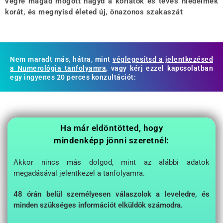
végre magad mögött hagyd a korlátok és téves hiedelmek
korát, és megnyisd életed új, önazonos szakaszát
Nem maradt más, hátra, mint
véglegesítsd a jelentkezésed
a Numerológia tanfolyamra
, vagy kérj ezzel kapcsolatban
egy ingyenes 20 perces konzultációt:
Ha már eldöntötted, hogy
mindenképp jönni szeretnél:
Akkor nincs más dolgod, mint az alábbi adatok
megadásával jelentkezel a tanfolyamra.
48 órán belül személyesen válaszolok a leveledre, és
minden szükséges információt elküldök számodra.